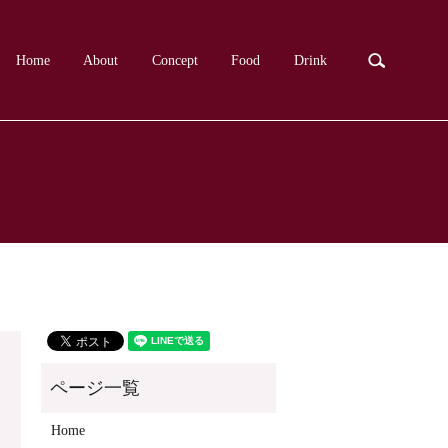
search
Home
About
Concept
Food
Drink
Home