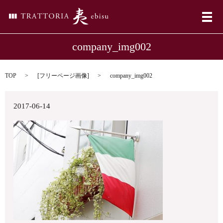
メ
company_img002
TOP
[
フリーページ画像
]
company_img002
2017-06-14