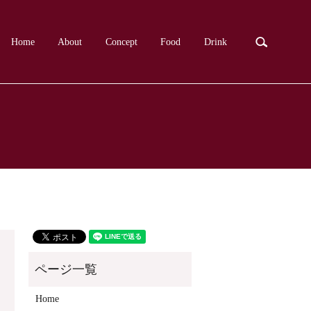
search
Home
About
Concept
Food
Drink
Home